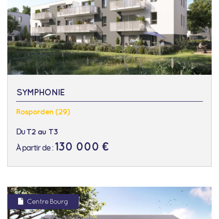
SYMPHONIE
Rosporden (29)
Du
T2 au T3
130 000 €
À partir de :
Centre Bourg