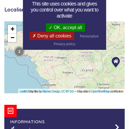
This site uses cookies and gives
Localisez les annonces
you control over what you want to
activate
OK, accept all
+
Deny all cookies
−
Personalize
Privacy policy
2
Leaflet
| Map tiles by
Stamen Design
,
CC BY 3.0
— Map data ©
OpenStreetMap
contributors
INFORMATIONS