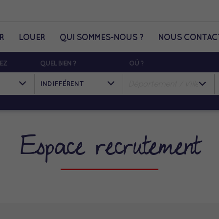
R
LOUER
QUI SOMMES-NOUS ?
NOUS CONTAC
EZ
QUEL BIEN ?
OÙ ?
Département / Ville / Code postal
Espace recrutement