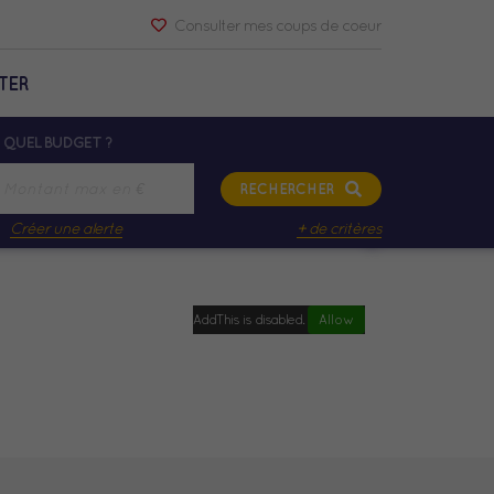
Consulter mes coups de coeur
TER
QUEL BUDGET ?
RECHERCHER
Créer une alerte
+ de critères
AddThis is disabled.
Allow