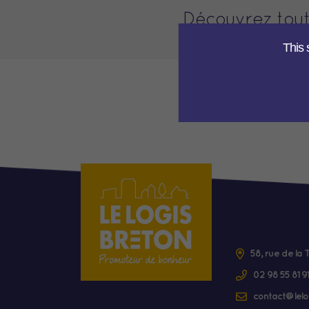
Découvrez tout
This 
58, rue de la
02 98 55 81 91
contact@lelo