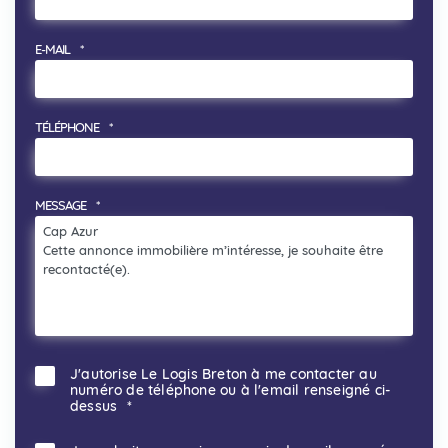
E-MAIL
*
TÉLÉPHONE
*
MESSAGE
*
J'autorise Le Logis Breton à me contacter au
RGPD
*
numéro de téléphone ou à l'email renseigné ci-
dessus
*
RECEVOIR UNE COPIE