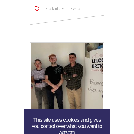
Les faits du Logis
This site uses cookies and gives
Remise de clés à
you control over what you want to
Douarnenez
activate