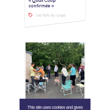
« Quali’Coop
confirmée »
Les faits du Logis
Succès de la Fête des
This site uses cookies and gives