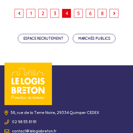
1
2
3
4
5
6
8
ESPACE RECRUTEMENT
MARCHÉS PUBLICS
58, rue de la Terre Noire, 29334 Quimper CEDEX
02 98 55 81 91
contact@lelogisbreton.fr